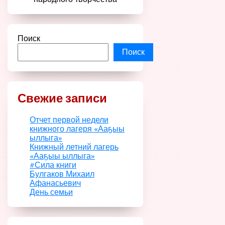
Поиск
Поиск
Свежие записи
Отчет первой недели
книжного лагеря «Ааҕыы
ыллыга»
Книжный летний лагерь
«Ааҕыы ыллыга»
#Сила книги
Булгаков Михаил
Афанасьевич
День семьи